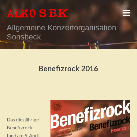
Allgemeine Konzertorganisation
Sonsbeck
Benefizrock 2016
Das diesjährige
Benefizrock
fand am 9. April